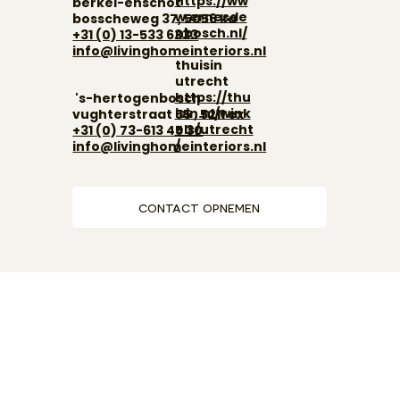
https://ww
berkel-enschot
w.ernesde
bosscheweg 37, 5056 ka
nbosch.nl/
+31 (0) 13-533 6333
info@livinghomeinteriors.nl
thuisin
utrecht
https://thu
's-hertogenbosch
isin.nl/wink
vughterstraat 55 , 5211 ex
els/utrecht
+31 (0)
73-613 45 30
/
info@livinghomeinteriors.nl
contact opnemen