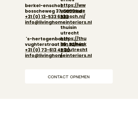
https://ww
berkel-enschot
w.ernesde
bosscheweg 37, 5056 ka
nbosch.nl/
+31 (0) 13-533 6333
info@livinghomeinteriors.nl
thuisin
utrecht
https://thu
's-hertogenbosch
isin.nl/wink
vughterstraat 55 , 5211 ex
els/utrecht
+31 (0)
73-613 45 30
/
info@livinghomeinteriors.nl
contact opnemen