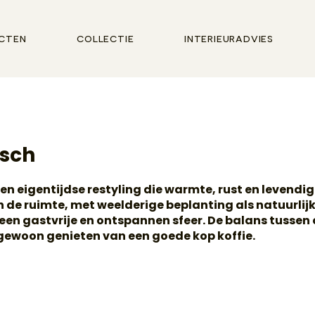
cten
collectie
interieuradvies
osch
en eigentijdse restyling die warmte, rust en levendi
an de ruimte, met weelderige beplanting als natuurli
en gastvrije en ontspannen sfeer. De balans tussen c
f gewoon genieten van een goede kop koffie.