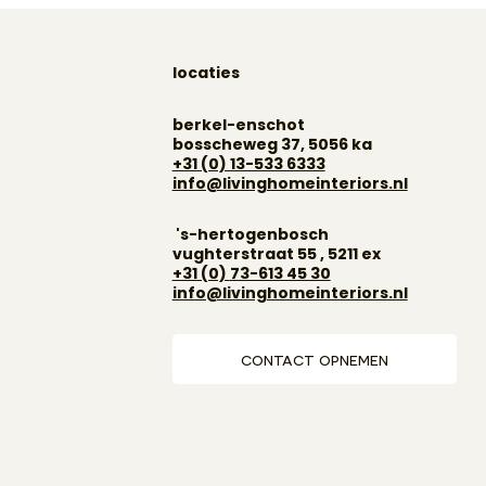
locaties
berkel-enschot
bosscheweg 37, 5056 ka
+31 (0) 13-533 6333
info@livinghomeinteriors.nl
's-hertogenbosch
vughterstraat 55 , 5211 ex
+31 (0)
73-613 45 30
info@livinghomeinteriors.nl
contact opnemen