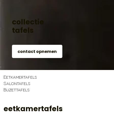
collectie
tafels
contact opnemen
Eetkamertafels
Salontafels
Bijzettafels
eetkamertafels